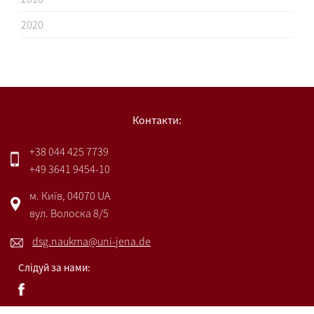
2020
Контакти:
+38 044 425 7739
+49 3641 9454-10
м. Київ, 04070 UA
вул. Волоска 8/5
dsg.naukma@uni-jena.de
Слідуй за нами: