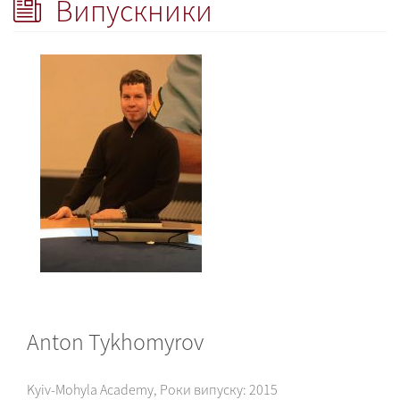
Випускники
Anton Tykhomyrov
Kyiv-Mohyla Academy
,
Роки випуску:
2015