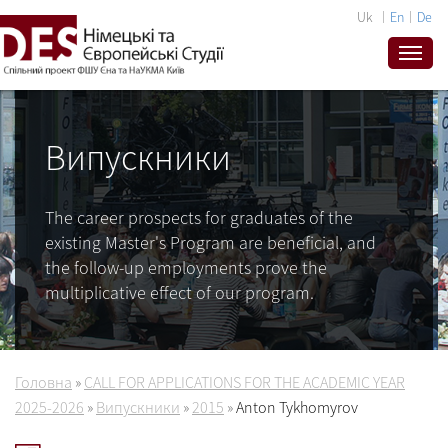
Uk
En
De
Випускники
The career prospects for graduates of the
existing Master's Program are beneficial, and
the follow-up employments prove the
multiplicative effect of our program.
Головна
»
CALL FOR APPLICATIONS FOR THE ACADEMIC YEAR
2025-2026
»
Випускники
»
2015
»
Anton Tykhomyrov